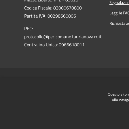
Segnalazion
Codice Fiscale: 82000670800
Leggi le FA
Partita IVA: 00298560806
Richiesta a
PEC:
protocollo@pec.comune.taurianova.rc.it
Centralino Unico: 0966618011
RSS
Accessibilità
Privacy
Cookie
Mappa del sito
Questo sito 
alla navig