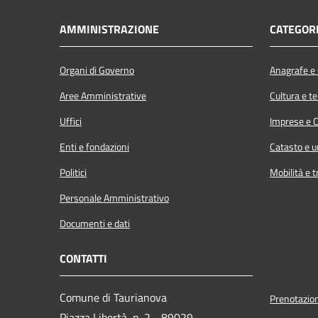
AMMINISTRAZIONE
CATEGORI
Organi di Governo
Anagrafe e s
Aree Amministrative
Cultura e t
Uffici
Imprese e 
Enti e fondazioni
Catasto e u
Politici
Mobilità e t
Personale Amministrativo
Documenti e dati
CONTATTI
Comune di Taurianova
Prenotazio
Piazza Libertà, n. 2 - 89029