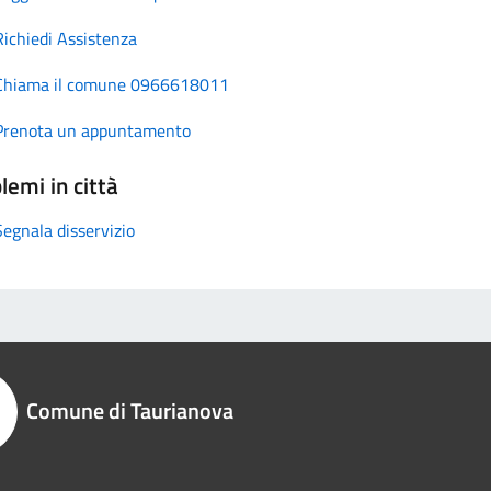
Richiedi Assistenza
Chiama il comune 0966618011
Prenota un appuntamento
lemi in città
Segnala disservizio
Comune di Taurianova