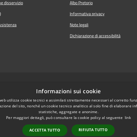
e disservizio
Albo Pretorio
Q
Informativa privacy
ssistenza
Note legali
Dichiarazione di accessibilità
Informazioni sui cookie
Powered by
Sis
web utilizza cookie tecnici e assimilati strettamente necessari al corretto fu
azione del sito, nonché un cookie tecnico analitico al solo fine di elaborare i
Il sito e i portali collegati u
statistiche, aggregate e anonime.
rinvia per l'
Per maggiori dettagli, può consultare la cookie policy al seguente
link
informativa privacy
WAI vengono memorizzati s
RIFIUTA TUTTO
ACCETTA TUTTO
esclusivo della pubblica 