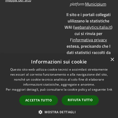
platform
Municipium
Il sito e i portali collegati
ulilizzano le statistiche
WAI (
webanalytics.italia.it
)
cui si rinvia per
l'
informativa privacy
estesa, precisando che I
dati statistici raccolti da
×
WAI vengono memorizzati
Informazioni sui cookie
su server dedicati,
Questo sito web utilizza cookie tecnici e assimilati strettamente
localizzati in Italia e ad uso
necessari al corretto funzionamento e alla navigazione del sito,
esclusivo della pubblica
nonché un cookie tecnico analitico al solo fine di elaborare
amministrazione. WAI è
informazioni statistiche, aggregate e anonime.
pienamente aderente alla
Per maggiori dettagli, può consultare la cookie policy al seguente
link
normativa GDPR e, grazie
RIFIUTA TUTTO
ACCETTA TUTTO
all'anonimizzazione dei
dati, è
privacy by design
MOSTRA DETTAGLI