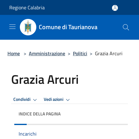
Salta al contenuto principale
Regione Calabria
Comune di Taurianova
Home
>
Amministrazione
>
Politici
>
Grazia Arcuri
Grazia Arcuri
Condividi
Vedi azioni
INDICE DELLA PAGINA
Incarichi