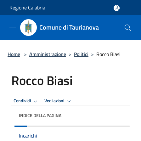
Salta al contenuto principale
Regione Calabria
Comune di Taurianova
Home
>
Amministrazione
>
Politici
>
Rocco Biasi
Rocco Biasi
Condividi
Vedi azioni
INDICE DELLA PAGINA
Incarichi