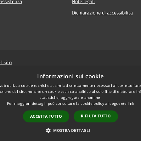
 assistenza
Note legali
Dichiarazione di accessibilità
l sito
Powered by
Sist
Informazioni sui cookie
web utilizza cookie tecnici e assimilati strettamente necessari al corretto fu
Il sito e i portali collegat
azione del sito, nonché un cookie tecnico analitico al solo fine di elaborare i
cui si rinvia per l'
informa
statistiche, aggregate e anonime.
raccolti da WAI vengono mem
Per maggiori dettagli, può consultare la cookie policy al seguente
link
e ad uso esclusivo de
RIFIUTA TUTTO
ACCETTA TUTTO
aderente alla normativ
MOSTRA DETTAGLI