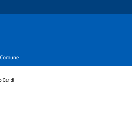
il Comune
 Caridi