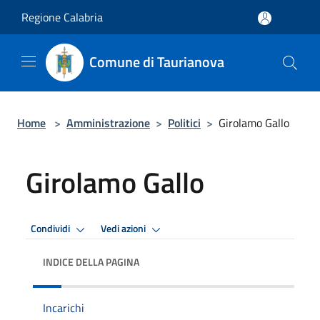
Salta al contenuto principale
Regione Calabria
Comune di Taurianova
Home
>
Amministrazione
>
Politici
>
Girolamo Gallo
Girolamo Gallo
Condividi
Vedi azioni
INDICE DELLA PAGINA
Incarichi