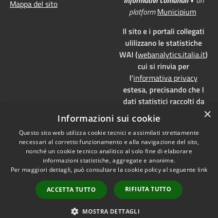
Mappa del sito
platform
Municipium
Il sito e i portali collegati
ulilizzano le statistiche
WAI (
webanalytics.italia.it
)
cui si rinvia per
l'
informativa privacy
estesa, precisando che I
dati statistici raccolti da
×
WAI vengono memorizzati
Informazioni sui cookie
su server dedicati,
Questo sito web utilizza cookie tecnici e assimilati strettamente
localizzati in Italia e ad uso
necessari al corretto funzionamento e alla navigazione del sito,
esclusivo della pubblica
nonché un cookie tecnico analitico al solo fine di elaborare
amministrazione. WAI è
informazioni statistiche, aggregate e anonime.
pienamente aderente alla
Per maggiori dettagli, può consultare la cookie policy al seguente
link
normativa GDPR e, grazie
RIFIUTA TUTTO
ACCETTA TUTTO
all'anonimizzazione dei
dati, è
privacy by design
MOSTRA DETTAGLI