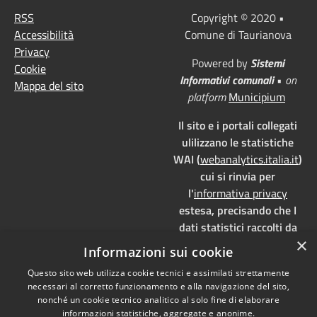
RSS
Copyright © 2020 •
Accessibilità
Comune di Taurianova
Privacy
Powered by
Sistemi
Cookie
Informativi comunali
•
on
Mappa del sito
platform
Municipium
Il sito e i portali collegati
ulilizzano le statistiche
WAI (
webanalytics.italia.it
)
cui si rinvia per
l'
informativa privacy
estesa, precisando che I
dati statistici raccolti da
×
WAI vengono memorizzati
Informazioni sui cookie
su server dedicati,
Questo sito web utilizza cookie tecnici e assimilati strettamente
localizzati in Italia e ad uso
necessari al corretto funzionamento e alla navigazione del sito,
esclusivo della pubblica
nonché un cookie tecnico analitico al solo fine di elaborare
amministrazione. WAI è
informazioni statistiche, aggregate e anonime.