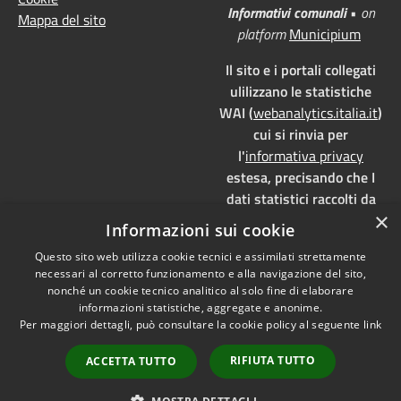
Informativi comunali
•
on
Mappa del sito
platform
Municipium
Il sito e i portali collegati
ulilizzano le statistiche
WAI (
webanalytics.italia.it
)
cui si rinvia per
l'
informativa privacy
estesa, precisando che I
dati statistici raccolti da
×
WAI vengono memorizzati
Informazioni sui cookie
su server dedicati,
Questo sito web utilizza cookie tecnici e assimilati strettamente
localizzati in Italia e ad uso
necessari al corretto funzionamento e alla navigazione del sito,
esclusivo della pubblica
nonché un cookie tecnico analitico al solo fine di elaborare
amministrazione. WAI è
informazioni statistiche, aggregate e anonime.
pienamente aderente alla
Per maggiori dettagli, può consultare la cookie policy al seguente
link
normativa GDPR e, grazie
RIFIUTA TUTTO
ACCETTA TUTTO
all'anonimizzazione dei
dati, è
privacy by design