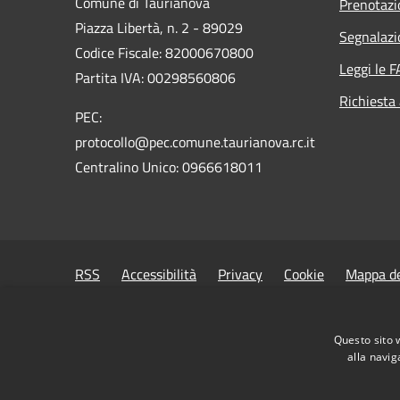
Comune di Taurianova
Prenotaz
Piazza Libertà, n. 2 - 89029
Segnalazi
Codice Fiscale: 82000670800
Leggi le 
Partita IVA: 00298560806
Richiesta
PEC:
protocollo@pec.comune.taurianova.rc.it
Centralino Unico: 0966618011
RSS
Accessibilità
Privacy
Cookie
Mappa de
Questo sito 
alla navig