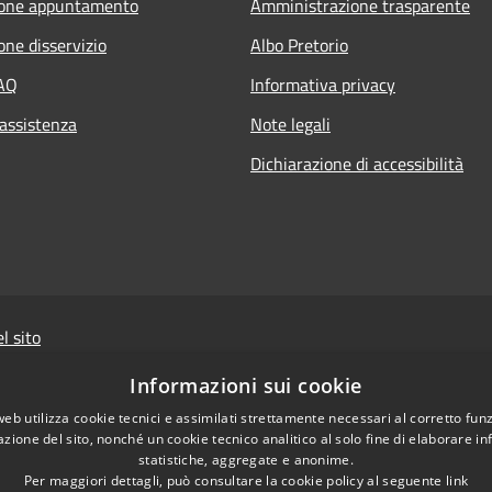
ione appuntamento
Amministrazione trasparente
one disservizio
Albo Pretorio
FAQ
Informativa privacy
 assistenza
Note legali
Dichiarazione di accessibilità
l sito
Powered by
Sist
Informazioni sui cookie
web utilizza cookie tecnici e assimilati strettamente necessari al corretto fu
Il sito e i portali collegat
azione del sito, nonché un cookie tecnico analitico al solo fine di elaborare i
cui si rinvia per l'
informa
statistiche, aggregate e anonime.
raccolti da WAI vengono mem
Per maggiori dettagli, può consultare la cookie policy al seguente
link